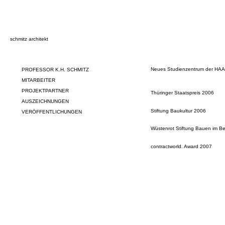
schmitz architekt
Neues Studienzentrum der HA
PROFESSOR K.H. SCHMITZ
MITARBEITER
PROJEKTPARTNER
Thüringer Staatspreis 2006
AUSZEICHNUNGEN
Stiftung Baukultur 2006
VERÖFFENTLICHUNGEN
Wüstenrot Stiftung Bauen im B
contractworld. Award 2007