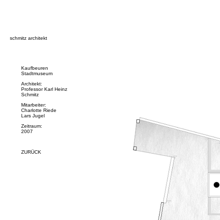
schmitz architekt
Kaufbeuren
Stadtmuseum
Architekt:
Professor Karl Heinz
Schmitz
Mitarbeiter:
Charlotte Riede
Lars Jugel
Zeitraum:
2007
ZURÜCK