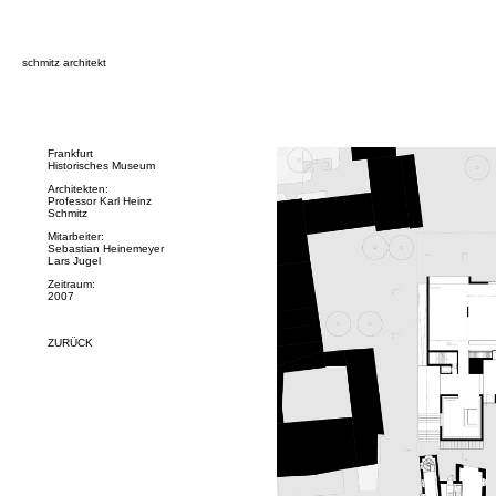
schmitz architekt
Frankfurt
Historisches Museum
Architekten:
Professor Karl Heinz
Schmitz
Mitarbeiter:
Sebastian Heinemeyer
Lars Jugel
Zeitraum:
2007
ZURÜCK