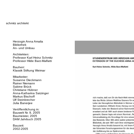
schmitz architekt
Herzogin Anna Amalia
Bibliothek
An- und Umbau
Architekten:
Professor Karl Heinz Schmitz
Professor Hilde Barz-Malfatti
Bauherr:
Klassik Stiftung Weimar
Mitarbeiter:
Susanne Dieckmann
Rainer Niemann
Sabine Brück
Christiane Hübner
Anna-Katharina Satzinger
Markus Bischoff
Ulf Steinbrecher
Julia Banerjee
Veröffentlichung in:
Bauwelt Nr. 9, 2005
Baumeister, 2005
DAM Jahrbuch 2005
Bauzeit:
2002-2005