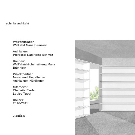
schmitz architekt
Wallfahrtsladen
Wallfahrt Maria Brünnlein
Architekten:
Professor Karl Heinz Schmitz
Bauherr:
Wallfahrtskirchenstiftung Maria
Brünnlein
Projektpartner:
Moser und Ziegelbauer
Architekten Nördlingen
Mitarbeiter:
Charlotte Riede
Louise Tusch
Bauzeit:
2010-2011
ZURÜCK